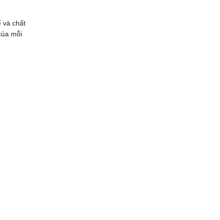
ế và chất
của mỗi