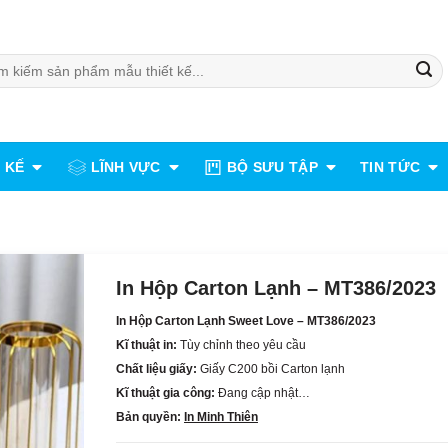
:
 KẾ
LĨNH VỰC
BỘ SƯU TẬP
TIN TỨC
In Hộp Carton Lạnh – MT386/2023
In Hộp Carton Lạnh Sweet Love
– MT386/2023
Kĩ thuật in:
Tùy chỉnh theo yêu cầu
Chất liệu giấy:
Giấy C200 bồi Carton lạnh
Kĩ thuật gia công:
Đang cập nhật…
Bản quyền:
In Minh Thiên