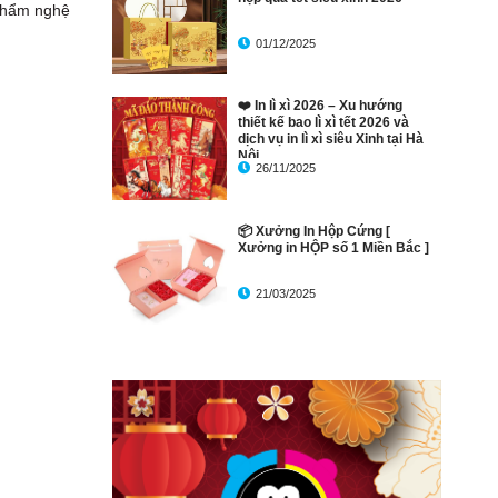
 phẩm nghệ
01/12/2025
❤️ In lì xì 2026 – Xu hướng
thiết kế bao lì xì tết 2026 và
dịch vụ in lì xì siêu Xinh tại Hà
Nội
26/11/2025
📦 Xưởng In Hộp Cứng [
Xưởng in HỘP số 1 Miền Bắc ]
21/03/2025