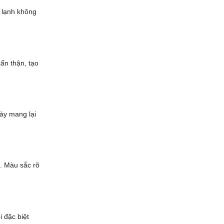
 lạnh không
cẩn thận, tạo
này mang lại
t. Màu sắc rõ
 đặc biệt