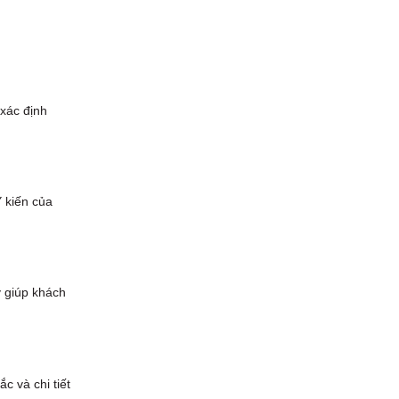
 xác định
Ý kiến của
y giúp khách
c và chi tiết