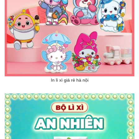
In lì xì giá rẻ hà nội