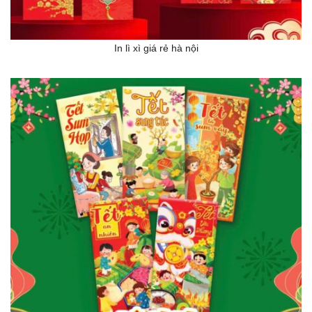
In lì xì giá rẻ hà nội