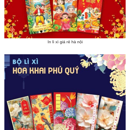
In lì xì giá rẻ hà nội