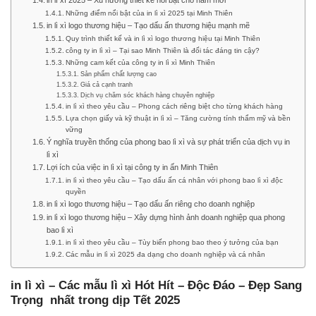
Những điểm nổi bật của in lì xì 2025 tại Minh Thiên
in lì xì logo thương hiệu – Tạo dấu ấn thương hiệu mạnh mẽ
Quy trình thiết kế và in lì xì logo thương hiệu tại Minh Thiên
công ty in lì xì – Tại sao Minh Thiên là đối tác đáng tin cậy?
Những cam kết của công ty in lì xì Minh Thiên
Sản phẩm chất lượng cao
Giá cả cạnh tranh
Dịch vụ chăm sóc khách hàng chuyên nghiệp
in lì xì theo yêu cầu – Phong cách riêng biệt cho từng khách hàng
Lựa chọn giấy và kỹ thuật in lì xì – Tăng cường tính thẩm mỹ và bền
vững
Ý nghĩa truyền thống của phong bao lì xì và sự phát triển của dịch vụ in
lì xì
Lợi ích của việc in lì xì tại công ty in ấn Minh Thiên
in lì xì theo yêu cầu – Tạo dấu ấn cá nhân với phong bao lì xì độc
quyền
in lì xì logo thương hiệu – Tạo dấu ấn riêng cho doanh nghiệp
in lì xì logo thương hiệu – Xây dựng hình ảnh doanh nghiệp qua phong
bao lì xì
in lì xì theo yêu cầu – Tùy biến phong bao theo ý tưởng của bạn
Các mẫu in lì xì 2025 đa dạng cho doanh nghiệp và cá nhân
in lì xì – Các mẫu lì xì Hót Hít – Độc Đáo – Đẹp Sang
Trọng nhất trong dịp Tết 2025