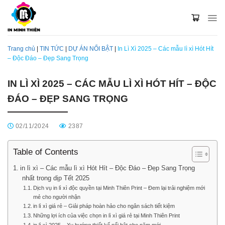
Skip
to
content
Trang chủ
|
TIN TỨC
|
DỰ ÁN NỔI BẬT
|
In Lì Xì 2025 – Các mẫu lì xì Hót Hít
– Độc Đáo – Đẹp Sang Trọng
IN LÌ XÌ 2025 – CÁC MẪU LÌ XÌ HÓT HÍT – ĐỘC
ĐÁO – ĐẸP SANG TRỌNG
02/11/2024
2387
Table of Contents
in lì xì – Các mẫu lì xì Hót Hít – Độc Đáo – Đẹp Sang Trọng
nhất trong dịp Tết 2025
Dịch vụ in lì xì độc quyền tại Minh Thiên Print – Đem lại trải nghiệm mới
mẻ cho người nhận
in lì xì giá rẻ – Giải pháp hoàn hảo cho ngân sách tiết kiệm
Những lợi ích của việc chọn in lì xì giá rẻ tại Minh Thiên Print
in lì xì 2025 – Xu hướng thiết kế nổi bật cho năm mới