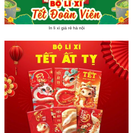
In lì xì giá rẻ hà nội