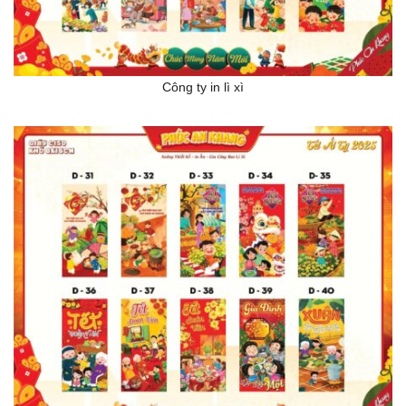
Công ty in lì xì