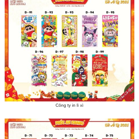
Công ty in lì xì