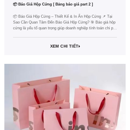
📦 Báo Giá Hộp Cứng [ Bảng báo giá part 2 ]
📦 Báo Giá Hộp Cứng – Thiết Kế & In Ấn Hộp Cứng 📌 Tại
Sao Cần Quan Tâm Đến Báo Giá Hộp Cứng? 🎯 Báo giá hộp
cứng là yếu tố quan trọng giúp doanh nghiệp tính toán chi phí
sản xuất bao bì, tối ưu ngân sách và lựa chọn giải pháp
phù…
XEM CHI TIẾT