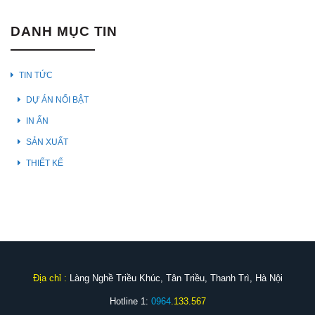
DANH MỤC TIN
TIN TỨC
DỰ ÁN NỔI BẬT
IN ẤN
SẢN XUẤT
THIẾT KẾ
Địa chỉ :
Làng Nghề Triều Khúc, Tân Triều, Thanh Trì, Hà Nội
Hotline 1:
0964
.133.567