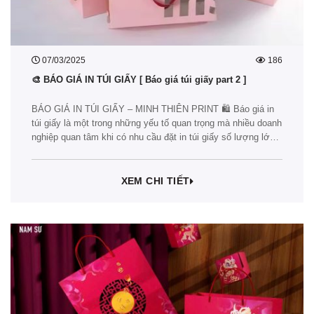
07/03/2025
186
🎨 BÁO GIÁ IN TÚI GIẤY [ Báo giá túi giấy part 2 ]
BÁO GIÁ IN TÚI GIẤY – MINH THIÊN PRINT 🛍️ Báo giá in
túi giấy là một trong những yếu tố quan trọng mà nhiều doanh
nghiệp quan tâm khi có nhu cầu đặt in túi giấy số lượng lớn.
Trong thời đại hiện nay, in túi giấy không chỉ đơn thuần là
bao bì…
XEM CHI TIẾT