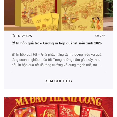
01/12/2025
266
🎁 In hộp quà tết – Xưởng in hộp quà tết siêu xinh 2026
🎁 In hộp quà tết – Giải pháp nâng tầm thương hiệu và quà
tặng doanh nghiệp mùa tết Trong những năm gần đây, nhu
cầu in hộp quà tết đã tăng trưởng vô cùng mạnh mẽ, trở
thành một trong những dịch vụ không thể thiếu mỗi mùa cuối
năm. Dù bạn là doanh…
XEM CHI TIẾT