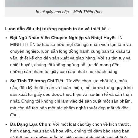
In túi giấy cao cấp – Minh Thiên Print
Luôn dẫn đầu thị trường ngành in ấn và thiết kế :
Đội Ngũ Nhân Viên Chuyên Nghiệp và Nhiệt Huyết
: IN
MINH THIÊN tự hào sở hữu một đội ngũ nhân viên tận tâm và
chuyên nghiệp, luôn sẵn lòng đồng hành cùng bạn từ khâu tư
vấn, thiết kế cho đến sản xuất và giao hàng. Với sự tận tụy và
nhiệt huyết, chúng tôi không ngừng nỗ lực để mang đến
những sản phẩm túi giấy cao cấp nhất cho khách hàng.
Sự Tinh Tế trong Chi Tiết
: Từ việc chọn lựa chất liệu, màu
sắc, đến kỹ thuật in ấn và hoàn thiện, mỗi bước trong quy trình
sản xuất túi giấy đều được thực hiện với sự tinh tế và cẩn thận
nhất. Chúng tôi không chỉ làm việc để sản xuất một sản phẩm,
mà còn để tạo nên một tác phẩm nghệ thuật đẹp mắt và độc
đáo.
Đa Dạng Lựa Chọn
: Với một loạt các tùy chọn về kích thước,
hình dáng, màu sắc và hoa văn, chúng tôi đảm bảo rằng bạn
có thể tạo ra những mẫu túi giấy phản ánh chính xác nhất ý