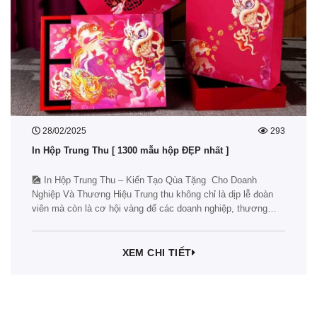
28/02/2025
293
In Hộp Trung Thu [ 1300 mẫu hộp ĐẸP nhất ]
🎑 In Hộp Trung Thu – Kiến Tạo Qùa Tặng Cho Doanh
Nghiệp Và Thương Hiệu Trung thu không chỉ là dịp lễ đoàn
viên mà còn là cơ hội vàng để các doanh nghiệp, thương
hiệu thể hiện sự tri ân khách hàng, đối tác thông qua những
món quà ý nghĩa. Một trong…
XEM CHI TIẾT