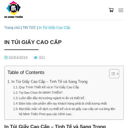
Skip
to
content
Trang chủ
|
TIN TỨC
|
In Túi Giấy Cao Cấp
IN TÚI GIẤY CAO CẤP
02/04/2024
331
Table of Contents
In Túi Giấy Cao Cấp – Tinh Tế và Sang Trọng
Quy Trình Thiết Kế và In Túi Giấy Cao Cấp
Tại Sao Chọn IN MINH THIÊN?
Luôn dẫn đầu thị trường ngành in ấn và thiết kế :
Đảm bảo sản phẩm đến tay khách hàng phải là chất lượng nhất:
Mọi thắc mắc về dịch vụ thiết kế và in túi giấy cao cấp xin vui lòng liên
hệ Minh Thiên Print qua các kênh sau:
In Túi Giấy Cao Cấp – Tinh Tế và Sang Trọng