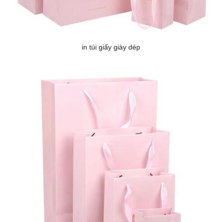
in túi giấy giày dép