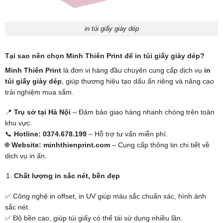
in túi giấy giày dép
Tại sao nên chọn Minh Thiên Print để in túi giấy giày dép?
Minh Thiên Print
là đơn vị hàng đầu chuyên cung cấp dịch vụ
in
túi giấy giày dép
, giúp thương hiệu tạo dấu ấn riêng và nâng cao
trải nghiệm mua sắm.
📍
Trụ sở tại Hà Nội
– Đảm bảo giao hàng nhanh chóng trên toàn
khu vực.
📞
Hotline: 0374.678.199
– Hỗ trợ tư vấn miễn phí.
🌐
Website: minhthienprint.com
– Cung cấp thông tin chi tiết về
dịch vụ in ấn.
Chất lượng in sắc nét, bền đẹp
✅ Công nghệ in offset, in UV giúp màu sắc chuẩn xác, hình ảnh
sắc nét.
✅ Độ bền cao, giúp túi giấy có thể tái sử dụng nhiều lần.