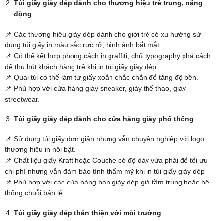
Túi giấy giày dép dành cho thương hiệu trẻ trung, năng
động
📌 Các thương hiệu giày dép dành cho giới trẻ có xu hướng sử
dụng túi giấy in màu sắc rực rỡ, hình ảnh bắt mắt.
📌 Có thể kết hợp phong cách in graffiti, chữ typography phá cách
để thu hút khách hàng trẻ khi in túi giấy giày dép
📌 Quai túi có thể làm từ giấy xoắn chắc chắn để tăng độ bền.
📌 Phù hợp với cửa hàng giày sneaker, giày thể thao, giày
streetwear.
Túi giấy giày dép dành cho cửa hàng giày phổ thông
📌 Sử dụng túi giấy đơn giản nhưng vẫn chuyên nghiệp với logo
thương hiệu in nổi bật.
📌 Chất liệu giấy Kraft hoặc Couche có độ dày vừa phải để tối ưu
chi phí nhưng vẫn đảm bảo tính thẩm mỹ khi in túi giấy giày dép
📌 Phù hợp với các cửa hàng bán giày dép giá tầm trung hoặc hệ
thống chuỗi bán lẻ.
Túi giấy giày dép thân thiện với môi trường