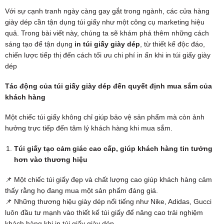
Với sự cạnh tranh ngày càng gay gắt trong ngành, các cửa hàng
giày dép cần tận dụng túi giấy như một công cụ marketing hiệu
quả. Trong bài viết này, chúng ta sẽ khám phá thêm những cách
sáng tạo để tận dụng
in túi giấy giày dép
, từ thiết kế độc đáo,
chiến lược tiếp thị đến cách tối ưu chi phí in ấn khi in túi giấy giày
dép
Tác động của túi giấy giày dép đến quyết định mua sắm của
khách hàng
Một chiếc túi giấy không chỉ giúp bảo vệ sản phẩm mà còn ảnh
hưởng trực tiếp đến tâm lý khách hàng khi mua sắm.
Túi giấy tạo cảm giác cao cấp, giúp khách hàng tin tưởng
hơn vào thương hiệu
📌 Một chiếc túi giấy đẹp và chất lượng cao giúp khách hàng cảm
thấy rằng họ đang mua một sản phẩm đáng giá.
📌 Những thương hiệu giày dép nổi tiếng như Nike, Adidas, Gucci
luôn đầu tư mạnh vào thiết kế túi giấy để nâng cao trải nghiệm
khách hàng khi in túi giấy giày dép