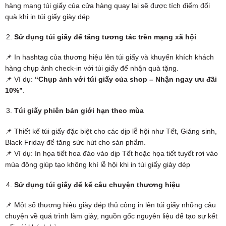
hàng mang túi giấy của cửa hàng quay lại sẽ được tích điểm đổi
quà khi in túi giấy giày dép
Sử dụng túi giấy để tăng tương tác trên mạng xã hội
📌 In hashtag của thương hiệu lên túi giấy và khuyến khích khách
hàng chụp ảnh check-in với túi giấy để nhận quà tặng.
📌 Ví dụ:
“Chụp ảnh với túi giấy của shop – Nhận ngay ưu đãi
10%”
.
Túi giấy phiên bản giới hạn theo mùa
📌 Thiết kế túi giấy đặc biệt cho các dịp lễ hội như Tết, Giáng sinh,
Black Friday để tăng sức hút cho sản phẩm.
📌 Ví dụ: In họa tiết hoa đào vào dịp Tết hoặc họa tiết tuyết rơi vào
mùa đông giúp tạo không khí lễ hội khi in túi giấy giày dép
Sử dụng túi giấy để kể câu chuyện thương hiệu
📌 Một số thương hiệu giày dép thủ công in lên túi giấy những câu
chuyện về quá trình làm giày, nguồn gốc nguyên liệu để tạo sự kết