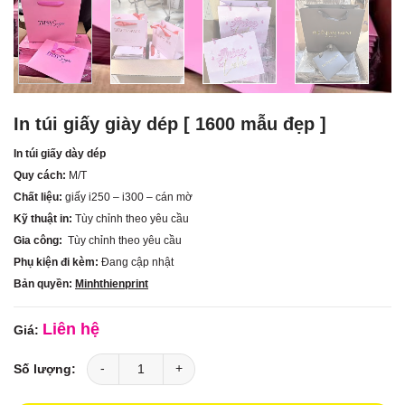
In túi giấy giày dép [ 1600 mẫu đẹp ]
In túi giấy dày dép
Quy cách:
M/T
Chất liệu:
giấy i250 – i300 – cán mờ
Kỹ thuật in:
Tùy chỉnh theo yêu cầu
Gia công:
Tùy chỉnh theo yêu cầu
Phụ kiện đi kèm:
Đang cập nhật
Bản quyền:
Minhthienprint
Liên hệ
In túi giấy giày dép [ 1600 mẫu đẹp ] số lượng