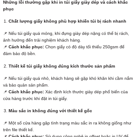
Những lỗi thường gặp khi in túi giấy giày dép và cách khắc
phục
Chất lượng giấy không phù hợp khiến túi bị rách nhanh
📌 Nếu túi giấy quá mỏng, khi đựng giày dép nặng có thể bị rách,
ảnh hưởng đến trải nghiệm khách hàng.
📌
Cách khắc phục:
Chọn giấy có độ dày tối thiểu 250gsm để
đảm bảo độ bền.
Thiết kế túi giấy không đúng kích thước sản phẩm
📌 Nếu túi giấy quá nhỏ, khách hàng sẽ gặp khó khăn khi cầm nắm
và bảo quản sản phẩm.
📌
Cách khắc phục:
Xác định kích thước giày dép phổ biến của
cửa hàng trước khi đặt in túi giấy.
Màu sắc in không đúng với thiết kế gốc
📌 Một số cửa hàng gặp tình trạng màu sắc in ra không giống như
trên file thiết kế.
📌
Cách khắc phục:
Sử dụng công nghệ in offset hoặc in UV để