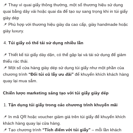
📌 Thay vì quai giấy thông thường, một số thương hiệu sử dụng
quai bằng dây vải hoặc quai da để tạo sự sang trọng khi in túi giấy
giày dép
📌 Phù hợp với thương hiệu giày da cao cấp, giày handmade hoặc
giày luxury.
Túi giấy có thể tái sử dụng nhiều lần
📌 Thiết kế túi giấy dày dặn, có thể gập lại và tái sử dụng để giảm
thiểu rác thải.
📌 Một số cửa hàng giày dép sử dụng túi giấy như một phần của
chương trình
“Đổi túi cũ lấy ưu đãi”
để khuyến khích khách hàng
quay lại mua sắm.
Chiến lược marketing sáng tạo với túi giấy giày dép
Tận dụng túi giấy trong các chương trình khuyến mãi
📌 In mã QR hoặc voucher giảm giá trên túi giấy để khuyến khích
khách hàng quay lại cửa hàng.
📌 Tạo chương trình
“Tích điểm với túi giấy”
– mỗi lần khách