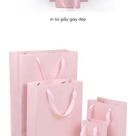
in túi giấy giày dép