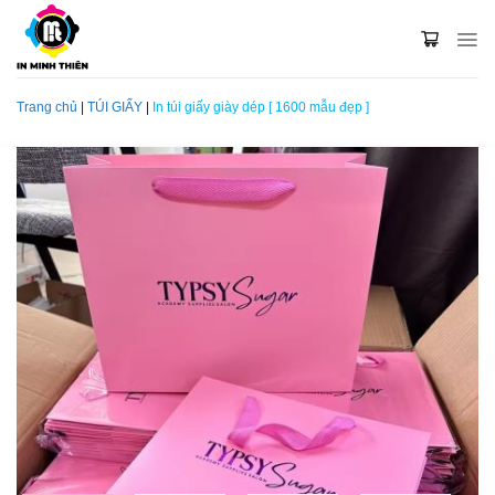
Skip
to
content
Trang chủ
|
TÚI GIẤY
|
In túi giấy giày dép [ 1600 mẫu đẹp ]