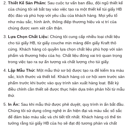
Thiết Kế Sản Phẩm:
Sau cuộc tư vấn ban đầu, đội ngũ thiết kế
của chúng tôi sẽ bắt tay vào việc tạo ra một thiết kế túi giấy HB
độc đáo và phù hợp với yêu cầu của khách hàng. Mọi yếu tố
như màu sắc, hình ảnh, thông điệp thương hiệu và vị trí của
chúng được xem xét cẩn thận.
Lựa Chọn Chất Liệu:
Chúng tôi cung cấp nhiều loại chất liệu
cho túi giấy HB, từ giấy couche mịn màng đến giấy Kraft thô
cứng. Khách hàng có quyền lựa chọn chất liệu phù hợp với sản
phẩm và thương hiệu của họ. Chất liệu đóng vai trò quan trọng
trong việc tạo ra sự ấn tượng và chất lượng cho túi giấy.
Lập Mẫu Thử:
Một mẫu thử sơ bộ được tạo ra để kiểm tra màu
sắc, kích thước và thiết kế. Khách hàng có cơ hội xem trước sản
phẩm trước khi bước vào quy trình sản xuất hàng loạt. Bất kỳ
điều chỉnh cần thiết sẽ được thực hiện dựa trên phản hồi từ mẫu
thử.
In Ấn:
Sau khi mẫu thử được phê duyệt, quy trình in ấn bắt đầu.
Chúng tôi sử dụng công nghệ in ấn hiện đại và màu sắc số sắc
để đảm bảo màu sắc và chi tiết tốt nhất. Khách hàng có thể tin
tưởng rằng túi giấy HB của họ sẽ đạt độ tương phản và chất