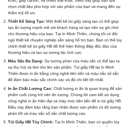
Kraft, giấy carton, và nhiều loại khác. Điều này giúp bạn lựa
chọn chất liệu phù hợp với sản phẩm của bạn và mang đến sự
thẩm mỹ tối ưu.
Thiết Kế Sáng Tạo:
Một thiết kế túi giấy sáng tạo có thể giúp
tạo ấn tượng mạnh mẽ với khách hàng và tạo nên sự ghi nhớ
cho thương hiệu của bạn. Tại In Minh Thiên, chúng tôi có đội
ngũ thiết kế chuyên nghiệp sẵn sàng hỗ trợ bạn. Bạn có thể tùy
chỉnh thiết kế túi giấy HB để thể hiện thông điệp độc đáo của
thương hiệu và tạo sự tương tác tích cực.
Màu Sắc Đa Dạng:
Sự tương phản của màu sắc có thể tạo ra
sự thu hút và làm tôn lên sản phẩm. Túi giấy HB tại In Minh
Thiên được in ấn bằng công nghệ tiên tiến và màu sắc số sắc
để đảm bảo màu sắc chính xác và độ chi tiết tốt nhất.
In ấn Chất Lượng Cao:
Chất lượng in ấn là quan trọng để sản
phẩm cuối cùng trở nên ấn tượng. Chúng tôi cam kết sử dụng
công nghệ in ấn hiện đại và máy móc tiên tiến để in túi giấy HB.
Điều này đảm bảo rằng bạn nhận được sản phẩm có độ tương
phản tốt và màu sắc số sắc chất lượng cao.
Túi Giấy HB Tùy Chỉnh:
Tại In Minh Thiên, bạn có quyền tùy