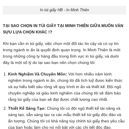
In túi giấy HB - In Minh Thiên
TẠI SAO CHỌN IN TÚI GIẤY TẠI MINH THIÊN GIỮA MUÔN VÀN
SỰU LỰA CHỌN KHÁC !?
Khi bạn cần in túi giấy, việc chọn một đối tác tin cậy và có uy tín
trong ngành in ấn là quyết định quan trọng. In Minh Thiên là một
trong những công ty hàng đầu trong lĩnh vực in túi giấy, và dưới
đây là một số lý do tại sao bạn nên chọn chúng tôi:
Kinh Nghiệm Và Chuyên Môn:
Với hơn nhiều năm kinh
nghiệm trong ngành in ấn, chúng tôi đã tích luỹ được kiến thức
và sự hiểu biết sâu rộng về quy trình in ấn và thiết kế. Đội ngũ
chuyên nghiệp và giàu kinh nghiệm của chúng tôi sẽ đảm bảo
rằng túi giấy của bạn sẽ đạt được chất lượng cao nhất.
Thiết Kế Sáng Tạo:
Chúng tôi có đội ngũ thiết kế tài năng và
sáng tạo, sẵn sàng tạo ra các mẫu thiết kế túi giấy độc đáo và
ấn tượng. Chúng tôi có khả năng tùy chỉnh túi giấy theo yêu cầu
của bạn hoặc làm cho nó nổi bật với các chi tiết độc đáo.