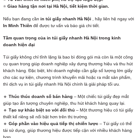
⭐
Giao hàng tận nơi tại Hà Nội, tiết kiệm thời gian.
Nếu bạn đang cần
in túi giấy nhanh Hà Nội
, hãy liên hệ ngay với
In Minh Thiên
để được tư vấn và báo giá chi tiết.
Tầm quan trọng của in túi giấy nhanh Hà Nội trong kinh
doanh hiện đại
Túi giấy không chỉ tĩnh lặng là bao bì đóng gói mà còn là một công
cụ quan trọng giúp doanh nghiệp xây dựng thương hiệu và thu hút
khách hàng. Đặc biệt, khi doanh nghiệp cần gấp số lượng lớn giấy
cho các sự kiện, chương trình khuyến mãi hoặc ra mắt sản phẩm,
thì dịch vụ in túi giấy nhanh Hà Nội chính là giải pháp tối ưu.
🔹
Thúc thúc doanh số bán hàng
– Một chiếc túi giấy đẹp mắt
giúp tạo ấn tượng chuyên nghiệp, thu hút khách hàng quay lại.
🔹
Tạo sự khác biệt so với đối thủ
– Một thương hiệu có túi giấy
thiết kế riêng sẽ nổi bật hơn trên thị trường.
🔹
Góp phần vào hiệu quả tiếp thị chiến lược
– Túi giấy có thể
tái sử dụng, giúp thương hiệu được tiếp cận với nhiều khách hàng
hơn.