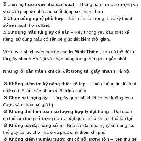
⏳
Liên hệ trước với nhà sản xuất
– Thông báo trước số lượng và
yêu cầu giúp đỡ nhà sản xuất động cơ nhanh hơn.
⏳
Chọn công nghệ phù hợp
– Nếu cần số lượng ít, về kỹ thuật
số sẽ nhanh hơn offset.
⏳
Sử dụng mẫu túi giấy có sẵn
– Nếu không yêu cầu thiết kế
riêng, sử dụng mẫu có sẵn sẽ giúp tiết kiệm thời gian.
Với quy trình chuyên nghiệp của
In Minh Thiên
, bạn có thể đặt in
túi giấy nhanh Hà Nội và nhận hàng trong thời gian ngắn nhất.
Những lỗi cần tránh khi cài đặt trong túi giấy nhanh Hà Nội
🚫
Không kiểm tra kỹ năng thiết kế tệp
– Thiếu thông tin, lỗi font
chữ có thể làm sản phẩm xuất trình chậm.
🚫
Chọn sai loại giấy
– Túi giấy quá tinh khiết có thể không chịu
được sản phẩm có giá trị.
🚫
Không thể tính toán số lượng hợp lý đặt hàng
– Đặt quá ít
có thể làm tăng số lượng đơn vị, đặt quá nhiều kho có thể tồn tại.
🚫
Không cài đặt hàng sớm
– Nếu cài đặt quá ngày sử dụng, có
thể gây áp lực cho nhà ở và phát sinh thêm chi phí.
🚫
Không kiểm tra mẫu trước khi có số lượng lớn
– Nên thử để