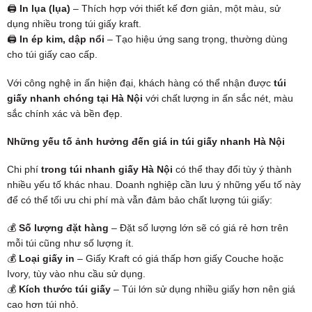
🖨
In lụa (lụa)
– Thích hợp với thiết kế đơn giản, một màu, sử
dụng nhiều trong túi giấy kraft.
🖨
In ép kim, dập nổi
– Tạo hiệu ứng sang trọng, thường dùng
cho túi giấy cao cấp.
Với công nghệ in ấn hiện đại, khách hàng có thể nhận được
túi
giấy nhanh chóng tại Hà Nội
với chất lượng in ấn sắc nét, màu
sắc chính xác và bền đẹp.
Những
yếu tố ảnh hưởng đến giá in túi giấy nhanh Hà Nội
Chi phí
trong túi nhanh giấy Hà Nội
có thể thay đổi tùy ý thành
nhiều yếu tố khác nhau. Doanh nghiệp cần lưu ý những yếu tố này
để có thể tối ưu chi phí mà vẫn đảm bảo chất lượng túi giấy:
💰
Số lượng đặt hàng
– Đặt số lượng lớn sẽ có giá rẻ hơn trên
mỗi túi cũng như số lượng ít.
💰
Loại giấy in
– Giấy Kraft có giá thấp hơn giấy Couche hoặc
Ivory, tùy vào nhu cầu sử dụng.
💰
Kích thước túi giấy
– Túi lớn sử dụng nhiều giấy hơn nên giá
cao hơn túi nhỏ.