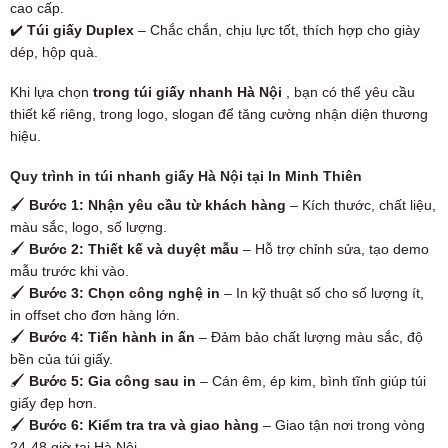
cao cấp.
✔️
Túi giấy Duplex
– Chắc chắn, chịu lực tốt, thích hợp cho giày
dép, hộp quà.
Khi lựa chọn
trong túi giấy nhanh Hà Nội
, bạn có thể yêu cầu
thiết kế riêng, trong logo, slogan để tăng cường nhận diện thương
hiệu.
Quy trình in túi nhanh giấy Hà Nội tại In Minh Thiên
🖌
Bước 1: Nhận yêu cầu từ khách hàng
– Kích thước, chất liệu,
màu sắc, logo, số lượng.
🖌
Bước 2: Thiết kế và duyệt mẫu
– Hỗ trợ chỉnh sửa, tạo demo
mẫu trước khi vào.
🖌
Bước 3: Chọn công nghệ in
– In kỹ thuật số cho số lượng ít,
in offset cho đơn hàng lớn.
🖌
Bước 4: Tiến hành in ấn
– Đảm bảo chất lượng màu sắc, độ
bền của túi giấy.
🖌
Bước 5: Gia công sau in
– Cán êm, ép kim, bình tĩnh giúp túi
giấy đẹp hơn.
🖌
Bước 6: Kiểm tra tra và giao hàng
– Giao tận nơi trong vòng
24-48 giờ tại Hà Nội.