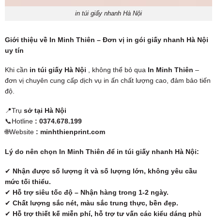
in túi giấy nhanh Hà Nội
Giới thiệu về In Minh Thiên – Đơn vị in gói giấy nhanh Hà Nội
uy tín
Khi cần
in túi giấy Hà Nội
, không thể bỏ qua
In Minh Thiên
–
đơn vị chuyên cung cấp dịch vụ in ấn chất lượng cao, đảm bảo tiến
độ.
📍Trụ
sở tại Hà Nội
📞Hotline
: 0374.678.199
🌐Website
: minhthienprint.com
Lý do nên chọn In Minh Thiên để in túi giấy nhanh Hà Nội:
✔
Nhận được số lượng ít và số lượng lớn, không yêu cầu
mức tối thiểu.
✔
Hỗ trợ siêu tốc độ – Nhận hàng trong 1-2 ngày.
✔
Chất lượng sắc nét, màu sắc trung thực, bền đẹp.
✔
Hỗ trợ thiết kế miễn phí, hỗ trợ tư vấn các kiểu dáng phù