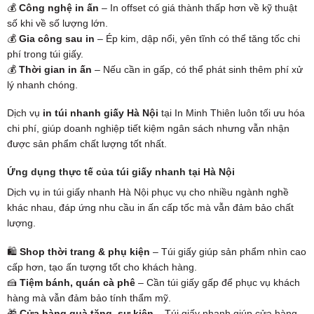
💰
Công nghệ in ấn
– In offset có giá thành thấp hơn về kỹ thuật
số khi về số lượng lớn.
💰
Gia công sau in
– Ép kim, dập nổi, yên tĩnh có thể tăng tốc chi
phí trong túi giấy.
💰
Thời gian in ấn
– Nếu cần in gấp, có thể phát sinh thêm phí xử
lý nhanh chóng.
Dịch vụ
in túi nhanh giấy Hà Nội
tại In Minh Thiên luôn tối ưu hóa
chi phí, giúp doanh nghiệp tiết kiệm ngân sách nhưng vẫn nhận
được sản phẩm chất lượng tốt nhất.
Ứng dụng thực tế của túi giấy nhanh tại Hà Nội
Dịch vụ in túi giấy nhanh Hà Nội phục vụ cho nhiều ngành nghề
khác nhau, đáp ứng nhu cầu in ấn cấp tốc mà vẫn đảm bảo chất
lượng.
🛍
Shop thời trang & phụ kiện
– Túi giấy giúp sản phẩm nhìn cao
cấp hơn, tạo ấn tượng tốt cho khách hàng.
🍰
Tiệm bánh, quán cà phê
– Cần túi giấy gấp để phục vụ khách
hàng mà vẫn đảm bảo tính thẩm mỹ.
🎁
Cửa hàng quà tặng, sự kiện
– Túi giấy nhanh giúp cửa hàng