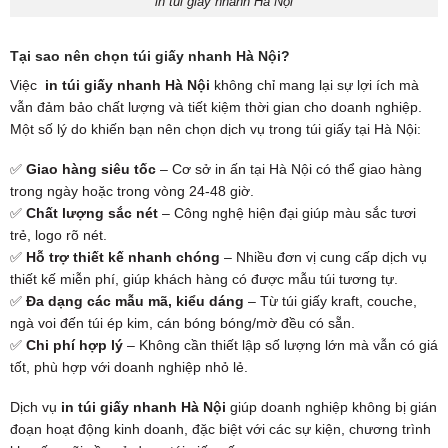
in túi giấy nhanh Hà Nội
Tại sao nên chọn túi giấy nhanh Hà Nội?
Việc
in túi giấy nhanh Hà Nội
không chỉ mang lại sự lợi ích mà
vẫn đảm bảo chất lượng và tiết kiệm thời gian cho doanh nghiệp.
Một số lý do khiến bạn nên chọn dịch vụ trong túi giấy tại Hà Nội:
✅
Giao hàng siêu tốc
– Cơ sở in ấn tại Hà Nội có thể giao hàng
trong ngày hoặc trong vòng 24-48 giờ.
✅
Chất lượng sắc nét
– Công nghệ hiện đại giúp màu sắc tươi
trẻ, logo rõ nét.
✅
Hỗ trợ thiết kế nhanh chóng
– Nhiều đơn vị cung cấp dịch vụ
thiết kế miễn phí, giúp khách hàng có được mẫu túi tương tự.
✅
Đa dạng các mẫu mã, kiểu dáng
– Từ túi giấy kraft, couche,
ngà voi đến túi ép kim, cán bóng bóng/mờ đều có sẵn.
✅
Chi phí hợp lý
– Không cần thiết lập số lượng lớn mà vẫn có giá
tốt, phù hợp với doanh nghiệp nhỏ lẻ.
Dịch vụ
in túi giấy nhanh Hà Nội
giúp doanh nghiệp không bị gián
đoạn hoạt động kinh doanh, đặc biệt với các sự kiện, chương trình