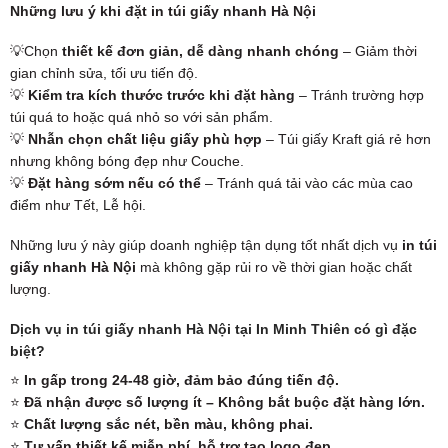
Những lưu ý khi đặt in túi giấy nhanh Hà Nội
💡Chọn
thiết kế đơn giản, dễ dàng nhanh chóng
– Giảm thời
gian chỉnh sửa, tối ưu tiến độ.
💡
Kiểm tra kích thước trước khi đặt hàng
– Tránh trường hợp
túi quá to hoặc quá nhỏ so với sản phẩm.
💡
Nhẫn chọn chất liệu giấy phù hợp
– Túi giấy Kraft giá rẻ hơn
nhưng không bóng đẹp như Couche.
💡
Đặt hàng sớm nếu có thể
– Tránh quá tải vào các mùa cao
điểm như Tết, Lễ hội.
Những lưu ý này giúp doanh nghiệp tận dụng tốt nhất dịch vụ
in túi
giấy nhanh Hà Nội
mà không gặp rủi ro về thời gian hoặc chất
lượng.
Dịch vụ in túi giấy nhanh Hà Nội tại In Minh Thiên có gì đặc
biệt?
⭐
In gấp trong 24-48 giờ, đảm bảo đúng tiến độ.
⭐
Đã nhận được số lượng ít – Không bắt buộc đặt hàng lớn.
⭐
Chất lượng sắc nét, bền màu, không phai.
⭐
Tư vấn thiết kế miễn phí, hỗ trợ tạo logo đẹp.