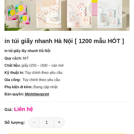
in túi giấy nhanh Hà Nội [ 1200 mẫu HÓT ]
in túi giấy lấy nhanh Hà Nội
Quy cách:
M/T
Chất liệu:
giấy i250 – i300 – cán mờ
Kỹ thuật in:
Tùy chỉnh theo yêu cầu
Gia công:
Tùy chỉnh theo yêu cầu
Phụ kiện đi kèm:
Đang cập nhật
Bản quyền:
Minhthienprint
Liên hệ
in túi giấy nhanh Hà Nội [ 1200 mẫu HÓT ] số lượng