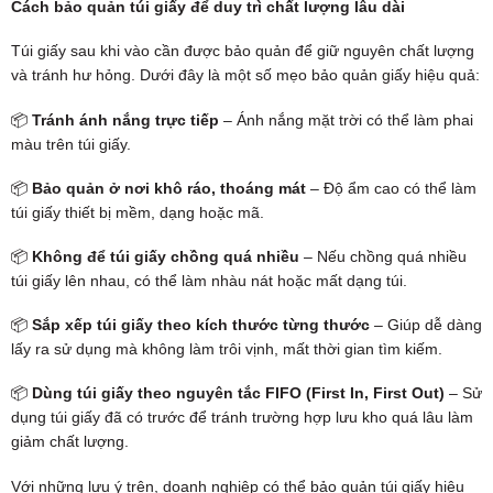
Cách bảo quản túi giấy để duy trì chất lượng lâu dài
Túi giấy sau khi vào cần được bảo quản để giữ nguyên chất lượng
và tránh hư hỏng. Dưới đây là một số mẹo bảo quản giấy hiệu quả:
📦
Tránh ánh nắng trực tiếp
– Ánh nắng mặt trời có thể làm phai
màu trên túi giấy.
📦
Bảo quản ở nơi khô ráo, thoáng mát
– Độ ẩm cao có thể làm
túi giấy thiết bị mềm, dạng hoặc mã.
📦
Không để túi giấy chồng quá nhiều
– Nếu chồng quá nhiều
túi giấy lên nhau, có thể làm nhàu nát hoặc mất dạng túi.
📦
Sắp xếp túi giấy theo kích thước từng thước
– Giúp dễ dàng
lấy ra sử dụng mà không làm trôi vịnh, mất thời gian tìm kiếm.
📦
Dùng túi giấy theo nguyên tắc FIFO (First In, First Out)
– Sử
dụng túi giấy đã có trước để tránh trường hợp lưu kho quá lâu làm
giảm chất lượng.
Với những lưu ý trên, doanh nghiệp có thể bảo quản túi giấy hiệu