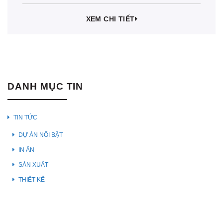
món quà ý nghĩa. Một trong…
XEM CHI TIẾT
DANH MỤC TIN
TIN TỨC
DỰ ÁN NỔI BẬT
IN ẤN
SẢN XUẤT
THIẾT KẾ