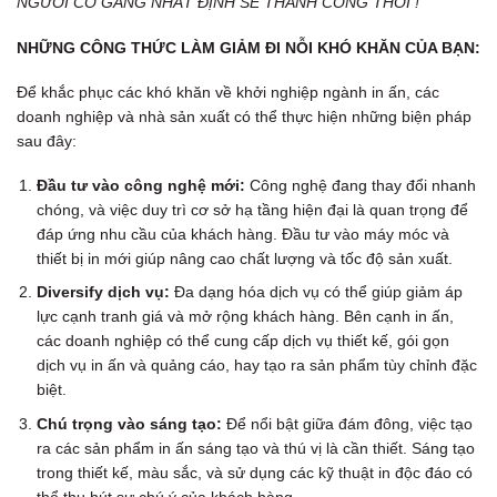
NGƯỜI CỐ GẮNG NHẤT ĐỊNH SẼ THÀNH CÔNG THÔI !
NHỮNG CÔNG THỨC LÀM GIẢM ĐI NỖI KHÓ KHĂN CỦA BẠN:
Để khắc phục các khó khăn về khởi nghiệp ngành in ấn, các
doanh nghiệp và nhà sản xuất có thể thực hiện những biện pháp
sau đây:
Đầu tư vào công nghệ mới:
Công nghệ đang thay đổi nhanh
chóng, và việc duy trì cơ sở hạ tầng hiện đại là quan trọng để
đáp ứng nhu cầu của khách hàng. Đầu tư vào máy móc và
thiết bị in mới giúp nâng cao chất lượng và tốc độ sản xuất.
Diversify dịch vụ:
Đa dạng hóa dịch vụ có thể giúp giảm áp
lực cạnh tranh giá và mở rộng khách hàng. Bên cạnh in ấn,
các doanh nghiệp có thể cung cấp dịch vụ thiết kế, gói gọn
dịch vụ in ấn và quảng cáo, hay tạo ra sản phẩm tùy chỉnh đặc
biệt.
Chú trọng vào sáng tạo:
Để nổi bật giữa đám đông, việc tạo
ra các sản phẩm in ấn sáng tạo và thú vị là cần thiết. Sáng tạo
trong thiết kế, màu sắc, và sử dụng các kỹ thuật in độc đáo có
thể thu hút sự chú ý của khách hàng.