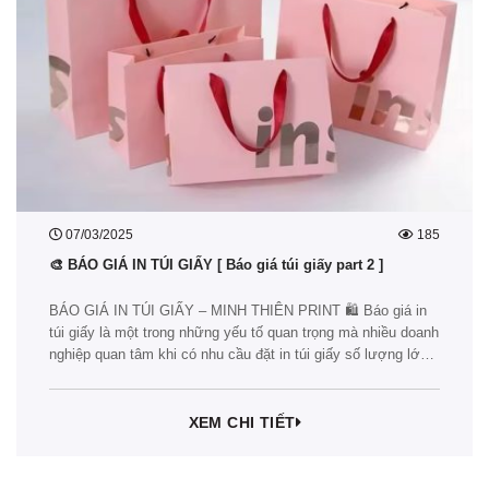
07/03/2025
185
🎨 BÁO GIÁ IN TÚI GIẤY [ Báo giá túi giấy part 2 ]
BÁO GIÁ IN TÚI GIẤY – MINH THIÊN PRINT 🛍️ Báo giá in
túi giấy là một trong những yếu tố quan trọng mà nhiều doanh
nghiệp quan tâm khi có nhu cầu đặt in túi giấy số lượng lớn.
Trong thời đại hiện nay, in túi giấy không chỉ đơn thuần là
bao bì…
XEM CHI TIẾT