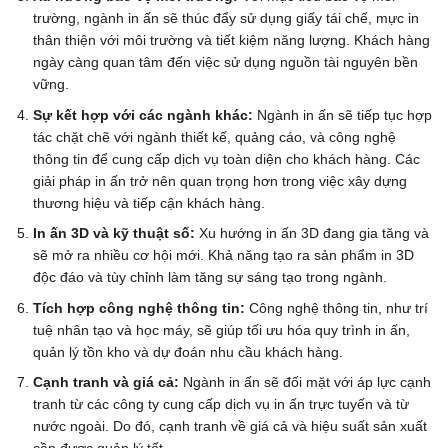
trường, ngành in ấn sẽ thúc đẩy sử dụng giấy tái chế, mực in
thân thiện với môi trường và tiết kiệm năng lượng. Khách hàng
ngày càng quan tâm đến việc sử dụng nguồn tài nguyên bền
vững.
Sự kết hợp với các ngành khác:
Ngành in ấn sẽ tiếp tục hợp
tác chặt chẽ với ngành thiết kế, quảng cáo, và công nghệ
thông tin để cung cấp dịch vụ toàn diện cho khách hàng. Các
giải pháp in ấn trở nên quan trọng hơn trong việc xây dựng
thương hiệu và tiếp cận khách hàng.
In ấn 3D và kỹ thuật số:
Xu hướng in ấn 3D đang gia tăng và
sẽ mở ra nhiều cơ hội mới. Khả năng tạo ra sản phẩm in 3D
độc đáo và tùy chỉnh làm tăng sự sáng tạo trong ngành.
Tích hợp công nghệ thông tin:
Công nghệ thông tin, như trí
tuệ nhân tạo và học máy, sẽ giúp tối ưu hóa quy trình in ấn,
quản lý tồn kho và dự đoán nhu cầu khách hàng.
Cạnh tranh và giá cả:
Ngành in ấn sẽ đối mặt với áp lực cạnh
tranh từ các công ty cung cấp dịch vụ in ấn trực tuyến và từ
nước ngoài. Do đó, cạnh tranh về giá cả và hiệu suất sản xuất
cần được quản lý tốt.