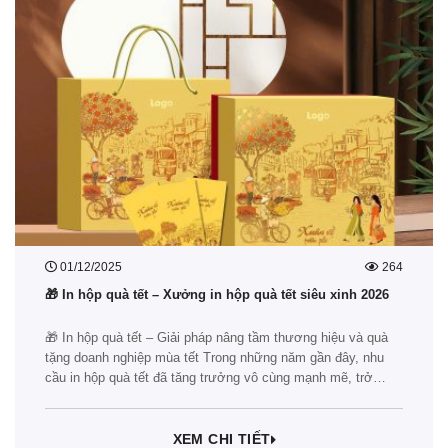
01/12/2025
264
🎁 In hộp quà tết – Xưởng in hộp quà tết siêu xinh 2026
🎁 In hộp quà tết – Giải pháp nâng tầm thương hiệu và quà
tặng doanh nghiệp mùa tết Trong những năm gần đây, nhu
cầu in hộp quà tết đã tăng trưởng vô cùng mạnh mẽ, trở
thành một trong những dịch vụ không thể thiếu mỗi mùa cuối
năm. Dù bạn là doanh…
XEM CHI TIẾT