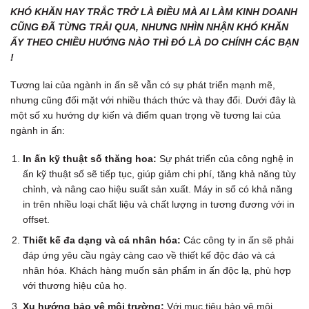
KHÓ KHĂN HAY TRẮC TRỞ LÀ ĐIỀU MÀ AI LÀM KINH DOANH
CŨNG ĐÃ TỪNG TRẢI QUA, NHƯNG NHÌN NHẬN KHÓ KHĂN
ẤY THEO CHIỀU HƯỚNG NÀO THÌ ĐÓ LÀ DO CHÍNH CÁC BẠN
!
Tương lai của ngành in ấn sẽ vẫn có sự phát triển mạnh mẽ,
nhưng cũng đối mặt với nhiều thách thức và thay đổi. Dưới đây là
một số xu hướng dự kiến và điểm quan trọng về tương lai của
ngành in ấn:
In ấn kỹ thuật số thăng hoa:
Sự phát triển của công nghệ in
ấn kỹ thuật số sẽ tiếp tục, giúp giảm chi phí, tăng khả năng tùy
chỉnh, và nâng cao hiệu suất sản xuất. Máy in số có khả năng
in trên nhiều loại chất liệu và chất lượng in tương đương với in
offset.
Thiết kế đa dạng và cá nhân hóa:
Các công ty in ấn sẽ phải
đáp ứng yêu cầu ngày càng cao về thiết kế độc đáo và cá
nhân hóa. Khách hàng muốn sản phẩm in ấn độc lạ, phù hợp
với thương hiệu của họ.
Xu hướng bảo vệ môi trường:
Với mục tiêu bảo vệ môi