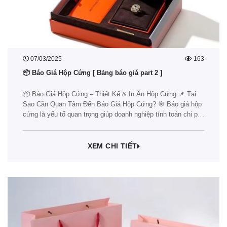
07/03/2025
163
📦 Báo Giá Hộp Cứng [ Bảng báo giá part 2 ]
📦 Báo Giá Hộp Cứng – Thiết Kế & In Ấn Hộp Cứng 📌 Tại
Sao Cần Quan Tâm Đến Báo Giá Hộp Cứng? 🎯 Báo giá hộp
cứng là yếu tố quan trọng giúp doanh nghiệp tính toán chi phí
sản xuất bao bì, tối ưu ngân sách và lựa chọn giải pháp
phù…
XEM CHI TIẾT