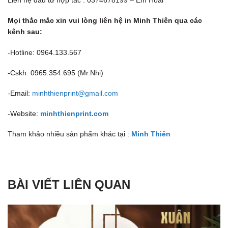
Liên hệ đầu tư hợp tác : 0374678199 – Em Hoài
Mọi thắc mắc xin vui lòng liên hệ in Minh Thiên qua các
kênh sau:
-Hotline: 0964.133.567
-Cskh: 0965.354.695 (Mr.Nhi)
-Email:
minhthienprint@gmail.com
-Website:
minhthienprint.com
Tham khảo nhiều sản phẩm khác tại :
Minh Thiên
BÀI VIẾT LIÊN QUAN