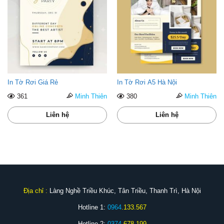
In Tờ Rơi Giá Rẻ
In Tờ Rơi A5 Hà Nội
361
Minh Thiên
380
Minh Thiên
Liên hệ
Liên hệ
Địa chỉ :
Làng Nghề Triều Khúc, Tân Triều, Thanh Trì, Hà Nội
Hotline 1:
0964
.133.567
Hotline 2:
0374
.678.199