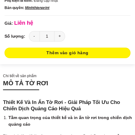
Phụ kiện đi kèm:
Đang cập nhật
Bản quyền:
Minhthienprint
Liên hệ
Thiết Kế Và In Ấn Tờ Rơi - Bí Quyết Tạo Nên Hiệu Quả Quảng Cáo số
Thêm vào giỏ hàng
Chi tiết về sản phẩm
MÔ TẢ TỜ RƠI
Thiết Kế Và In Ấn Tờ Rơi - Giải Pháp Tối Ưu Cho
Chiến Dịch Quảng Cáo Hiệu Quả
Tầm quan trọng của thiết kế và in ấn tờ rơi trong chiến dịch
quảng cáo