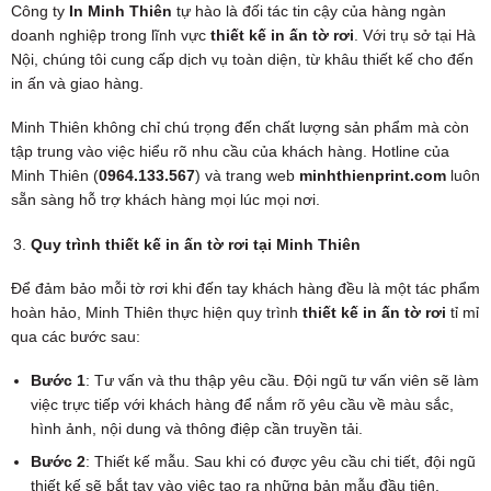
Công ty
In Minh Thiên
tự hào là đối tác tin cậy của hàng ngàn
doanh nghiệp trong lĩnh vực
thiết kế in ấn tờ rơi
. Với trụ sở tại Hà
Nội, chúng tôi cung cấp dịch vụ toàn diện, từ khâu thiết kế cho đến
in ấn và giao hàng.
Minh Thiên không chỉ chú trọng đến chất lượng sản phẩm mà còn
tập trung vào việc hiểu rõ nhu cầu của khách hàng. Hotline của
Minh Thiên (
0964.133.567
) và trang web
minhthienprint.com
luôn
sẵn sàng hỗ trợ khách hàng mọi lúc mọi nơi.
Quy trình thiết kế in ấn tờ rơi tại Minh Thiên
Để đảm bảo mỗi tờ rơi khi đến tay khách hàng đều là một tác phẩm
hoàn hảo, Minh Thiên thực hiện quy trình
thiết kế in ấn tờ rơi
tỉ mỉ
qua các bước sau:
Bước 1
: Tư vấn và thu thập yêu cầu. Đội ngũ tư vấn viên sẽ làm
việc trực tiếp với khách hàng để nắm rõ yêu cầu về màu sắc,
hình ảnh, nội dung và thông điệp cần truyền tải.
Bước 2
: Thiết kế mẫu. Sau khi có được yêu cầu chi tiết, đội ngũ
thiết kế sẽ bắt tay vào việc tạo ra những bản mẫu đầu tiên.