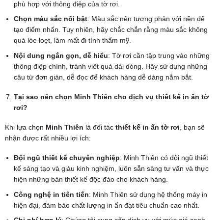
phù hợp với thông điệp của tờ rơi.
Chọn màu sắc nổi bật
: Màu sắc nên tương phản với nền để
tạo điểm nhấn. Tuy nhiên, hãy chắc chắn rằng màu sắc không
quá lòe loẹt, làm mất đi tính thẩm mỹ.
Nội dung ngắn gọn, dễ hiểu
: Tờ rơi cần tập trung vào những
thông điệp chính, tránh viết quá dài dòng. Hãy sử dụng những
câu từ đơn giản, dễ đọc để khách hàng dễ dàng nắm bắt.
Tại sao nên chọn Minh Thiên cho dịch vụ thiết kế in ấn tờ
rơi?
Khi lựa chọn
Minh Thiên
là đối tác
thiết kế in ấn tờ rơi
, bạn sẽ
nhận được rất nhiều lợi ích:
Đội ngũ thiết kế chuyên nghiệp
: Minh Thiên có đội ngũ thiết
kế sáng tạo và giàu kinh nghiệm, luôn sẵn sàng tư vấn và thực
hiện những bản thiết kế độc đáo cho khách hàng.
Công nghệ in tiên tiến
: Minh Thiên sử dụng hệ thống máy in
hiện đại, đảm bảo chất lượng in ấn đạt tiêu chuẩn cao nhất.
Chi phí hợp lý
: Chúng tôi cung cấp dịch vụ với mức giá cạnh