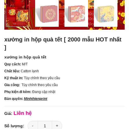
xưởng in hộp quà tết [ 2000 mẫu HOT nhất
]
xưởng in hộp quà tết
Quy cách:
M/T
Chất liệu:
Catton lạnh
Kỹ thuật in:
Tùy chỉnh theo yêu cầu
Gia công:
Tùy chỉnh theo yêu cầu
Phụ kiện đi kèm:
Đang cập nhật
Bản quyền:
Minhthienprint
Liên hệ
xưởng in hộp quà tết [ 2000 mẫu HOT nhất ] số lượng