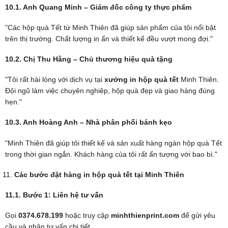
10.1. Anh Quang Minh – Giám đốc công ty thực phẩm
"Các hộp quà Tết từ Minh Thiên đã giúp sản phẩm của tôi nổi bật
trên thị trường. Chất lượng in ấn và thiết kế đều vượt mong đợi."
10.2. Chị Thu Hằng – Chủ thương hiệu quà tặng
"Tôi rất hài lòng với dịch vụ tại
xưởng in hộp quà tết
Minh Thiên.
Đội ngũ làm việc chuyên nghiệp, hộp quà đẹp và giao hàng đúng
hẹn."
10.3. Anh Hoàng Anh – Nhà phân phối bánh kẹo
"Minh Thiên đã giúp tôi thiết kế và sản xuất hàng ngàn hộp quà Tết
trong thời gian ngắn. Khách hàng của tôi rất ấn tượng với bao bì."
Các bước đặt hàng in hộp quà tết tại Minh Thiên
11.1. Bước 1: Liên hệ tư vấn
Gọi
0374.678.199
hoặc truy cập
minhthienprint.com
để gửi yêu
cầu và nhận tư vấn chi tiết.